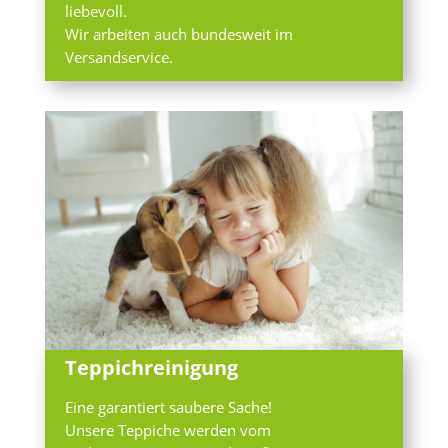
liebevoll.
Wir arbeiten auch bundesweit im
Versandservice.
Teppichreinigung
Eine garantiert saubere Sache!
Unsere Teppiche werden vom