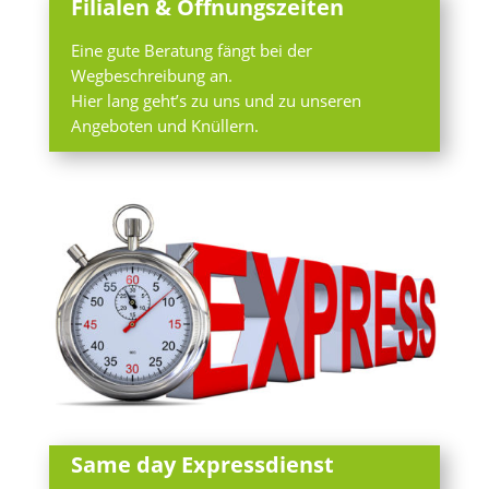
Filialen & Öffnungszeiten
Eine gute Beratung fängt bei der
Wegbeschreibung an.
Hier lang geht’s zu uns und zu unseren
Angeboten und Knüllern.
Same day Expressdienst