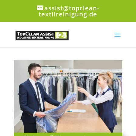
assist@topclean-
textilreinigung.de